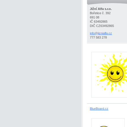
Jižní Alfa s.r.o.
Bořetice č. 392
691 08
IČ 63492865
DIČ CZ63492865
info@jiz
nialfa.c
z
777 583 278
BlueBoard.cz