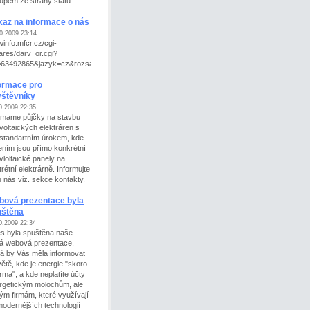
upem ze strany státu...
az na informace o nás
0.2009 23:14
info.mfcr.cz/cgi-
/ares/darv_or.cgi?
=63492865&jazyk=cz&rozsah=0&xml=1
ormace pro
vštěvníky
0.2009 22:35
jímame půjčky na stavbu
ovoltaických elektráren s
standartním úrokem, kde
ením jsou přímo konkrétní
vloltaické panely na
rétní elektrárně. Informujte
u nás viz. sekce kontakty.
bová prezentace byla
uštěna
0.2009 22:34
s byla spuštěna naše
á webová prezentace,
rá by Vás měla informovat
větě, kde je energie "skoro
rma", a kde neplatíte účty
rgetickým molochům, ale
ým firmám, které využívají
modernějších technologií