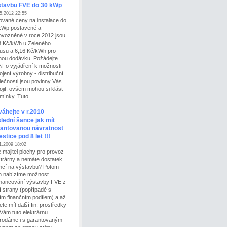
stavbu FVE do 30 kWp
5.2012 22:55
ované ceny na instalace do
kWp postavené a
ovozněné v roce 2012 jsou
8 Kč/kWh u Zeleného
usu a 6,16 Kč/kWh pro
mou dodávku. Požádejte
 o vyjádření k možnosti
ojení výrobny - distribuční
lečnosti jsou povinny Vás
pojit, ovšem mohou si klást
mínky. Tuto...
áhejte v r.2010
lední šance jak mít
antovanou návratnost
estice pod 8 let !!!
1.2009 18:02
e majitel plochy pro provoz
ktrárny a nemáte dostatek
ancí na výstavbu? Potom
 nabízíme možnost
inancování výstavby FVE z
í strany (popřípadě s
ím finančním podílem) a až
te mít další fin. prostředky
 Vám tuto elektrárnu
rodáme i s garantovaným