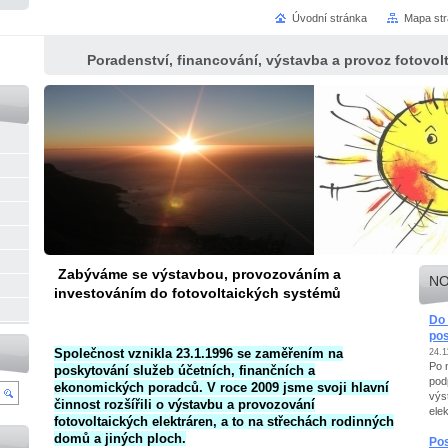
Úvodní stránka
Mapa st
Poradenství, financování, výstavba a provoz fotovol
Zabýváme se výstavbou, provozováním a
NO
investováním do fotovoltaických systémů
Do 
pos
Společnost vznikla 23.1.1996 se zaměřením na
24.1
Po 
poskytování služeb účetních, finančních a
pod
ekonomických poradců. V roce 2009 jsme svoji hlavní
výs
činnost rozšířili o výstavbu a provozování
elek
fotovoltaických elektráren, a to na střechách rodinných
domů a jiných ploch.
Pos