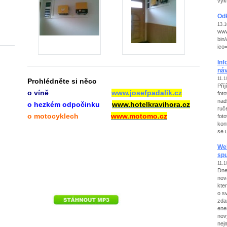
výk
Odk
13.1
www
bin
ico
Inf
ná
11.1
Prohlédněte si něco
Pří
o víně
www.josefpadalik.cz
fot
nad
o hezkém odpočinku
www.hotelkravihora.cz
ruč
o motocyklech
www.motomo.cz
foto
kont
se 
We
sp
11.1
Dne
nov
kte
o s
zda
ene
nov
nej