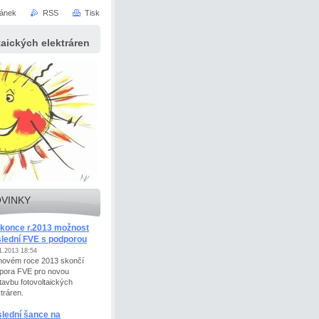
ránek
RSS
Tisk
taických elektráren
VINKY
konce r.2013 možnost
lední FVE s podporou
1.2013 18:54
novém roce 2013 skončí
pora FVE pro novou
tavbu fotovoltaických
tráren.
lední šance na